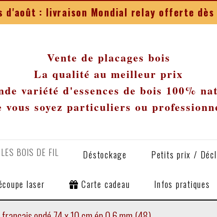
 d'août : livraison Mondial relay offerte d
Vente de placages bois
La qualité au meilleur prix
de variété d'essences de bois 100% na
 vous soyez particuliers ou professionn
LES BOIS DE FIL
Déstockage
Petits prix / Déc
écoupe laser
Carte cadeau
Infos pratiques
 français ondé 74 x 10 cm ép 0.6 mm (48)