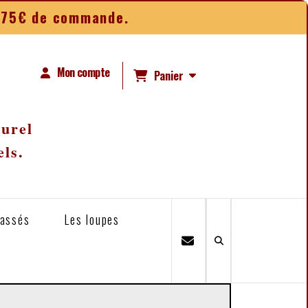
ès 75€ de commande.
Mon compte
Panier
turel
els.
lassés
Les loupes