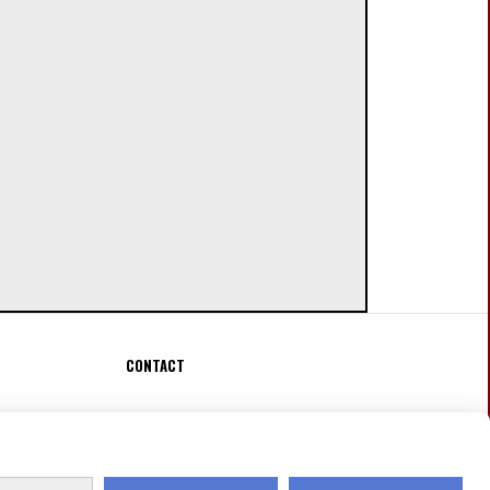
CONTACT
Fauconnier Véronique
[email protected]
