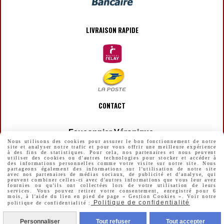
LIVRAISON RAPIDE
CONTACT
Fauconnier Véronique
Nous utilisons des cookies pour assurer le bon fonctionnement de notre
[email protected]
site et analyser notre trafic et pour vous offrir une meilleure expérience

à des fins de statistiques. Pour cela, nos partenaires et nous peuvent
utiliser des cookies ou d'autres technologies pour stocker et accéder à
des informations personnelles comme votre visite sur notre site. Nous
partageons également des informations sur l'utilisation de notre site
avec nos partenaires de médias sociaux, de publicité et d'analyse, qui
peuvent combiner celles-ci avec d'autres informations que vous leur avez
fournies ou qu'ils ont collectées lors de votre utilisation de leurs
MENTIONS LÉGALES
CONDITIONS GÉNÉRALES DE VENTE
services. Vous pouvez retirer votre consentement, enregistré pour 6
mois, à l'aide du lien en pied de page « Gestion Cookies ». Voir notre
Politique de confidentialité
politique de confidentialité :
POLITIQUE DE CONFIDENTIALITÉ
GESTION COOKIES
MON COMPTE
CRÉER UN SITE INTERNET
Personnaliser
Tout refuser
Tout accepter