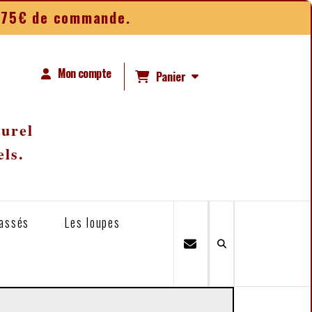
ès 75€ de commande.
Mon compte
Panier
turel
els.
lassés
Les loupes