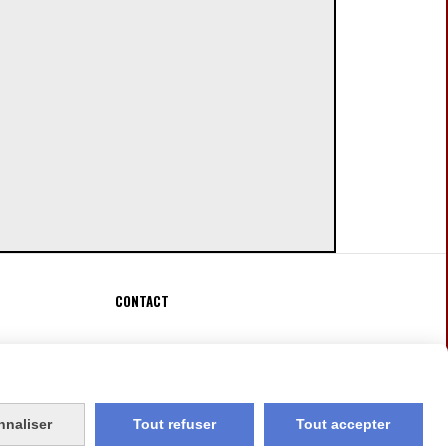
CONTACT
Fauconnier Véronique
[email protected]

nnaliser
Tout refuser
Tout accepter