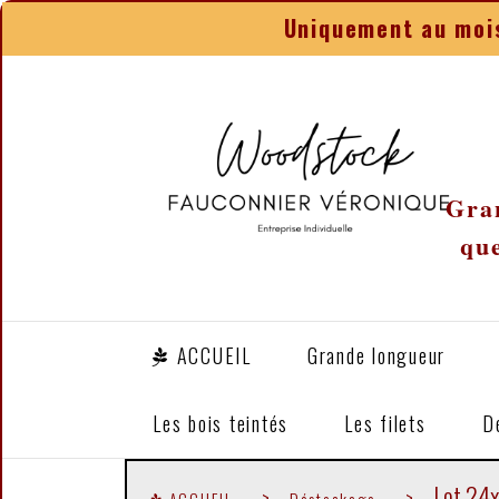
Panneau de gestion des cookies
Uniquement au mois
Gran
que
ACCUEIL
Grande longueur
Les bois teintés
Les filets
D
Lot 24x