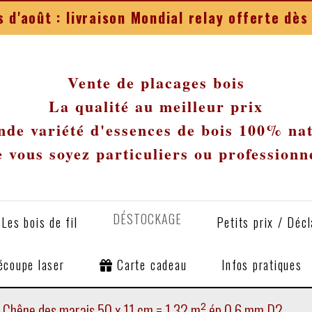
 d'août : livraison Mondial relay offerte d
Vente de placages bois
La qualité au meilleur prix
de variété d'essences de bois 100% na
 vous soyez particuliers ou professionn
DÉSTOCKAGE
Les bois de fil
Petits prix / Déc
écoupe laser
Carte cadeau
Infos pratiques
 Chêne des marais 50 x 11 cm = 1.32 m² ép 0.6 mm D2