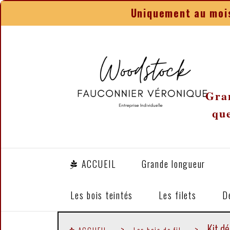
Panneau de gestion des cookies
Uniquement au mois
Gran
que
ACCUEIL
Grande longueur
Les bois teintés
Les filets
D
Kit d