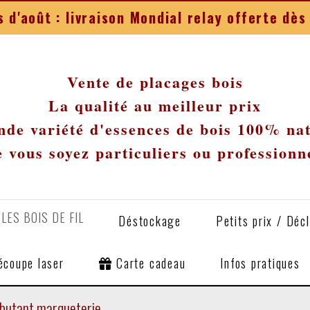
 d'août : livraison Mondial relay offerte d
Vente de placages bois
La qualité au meilleur prix
de variété d'essences de bois 100% na
 vous soyez particuliers ou professionn
LES BOIS DE FIL
Déstockage
Petits prix / Déc
écoupe laser
Carte cadeau
Infos pratiques
ébutant marqueterie