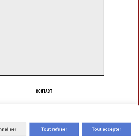
CONTACT
Fauconnier Véronique
[email protected]

nnaliser
Tout refuser
Tout accepter