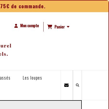
ès 75€ de commande.
Mon compte
Panier
turel
els.
lassés
Les loupes