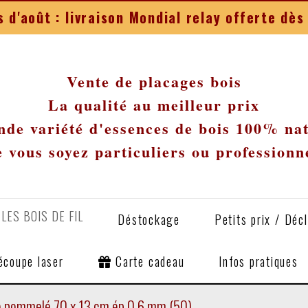
 d'août : livraison Mondial relay offerte d
Vente de placages bois
La qualité au meilleur prix
de variété d'essences de bois 100% na
 vous soyez particuliers ou professionn
LES BOIS DE FIL
Déstockage
Petits prix / Déc
écoupe laser
Carte cadeau
Infos pratiques
e pommelé 70 x 13 cm ép 0.6 mm (50)