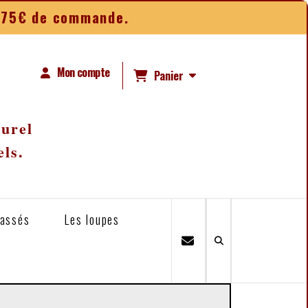
ès 75€ de commande.
Mon compte
Panier
turel
els.
lassés
Les loupes