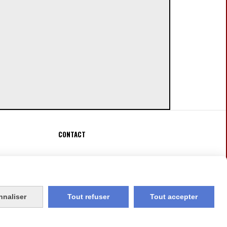
CONTACT
Fauconnier Véronique
[email protected]

nnaliser
Tout refuser
Tout accepter
MON COMPTE
CRÉER UN SITE INTERNET