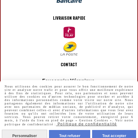
LIVRAISON RAPIDE
CONTACT
Fauconnier Véronique
Nous utilisons des cookies pour assurer le bon fonctionnement de notre
[email protected]
site et analyser notre trafic et pour vous offrir une meilleure expérience

à des fins de statistiques. Pour cela, nos partenaires et nous peuvent
utiliser des cookies ou d'autres technologies pour stocker et accéder à
des informations personnelles comme votre visite sur notre site. Nous
partageons également des informations sur l'utilisation de notre site
avec nos partenaires de médias sociaux, de publicité et d'analyse, qui
peuvent combiner celles-ci avec d'autres informations que vous leur avez
fournies ou qu'ils ont collectées lors de votre utilisation de leurs
MENTIONS LÉGALES
CONDITIONS GÉNÉRALES DE VENTE
services. Vous pouvez retirer votre consentement, enregistré pour 6
mois, à l'aide du lien en pied de page « Gestion Cookies ». Voir notre
Politique de confidentialité
politique de confidentialité :
POLITIQUE DE CONFIDENTIALITÉ
GESTION COOKIES
MON COMPTE
CRÉER UN SITE INTERNET
Personnaliser
Tout refuser
Tout accepter